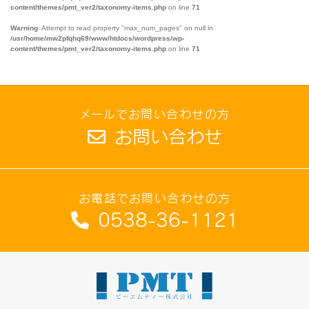
content/themes/pmt_ver2/taxonomy-items.php
on line
71
Warning
: Attempt to read property "max_num_pages" on null in
/usr/home/mw2pfqhq69/www/htdocs/wordpress/wp-
content/themes/pmt_ver2/taxonomy-items.php
on line
71
メールでお問い合わせの方
お問い合わせ
お電話でお問い合わせの方
0538-36-1121